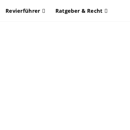
Revierführer
Ratgeber & Recht
en
ore