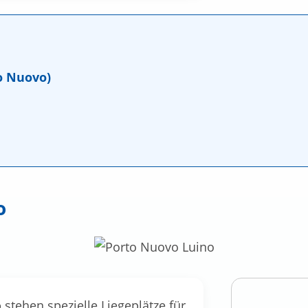
o Nuovo)
o
o
stehen spezielle Liegeplätze für