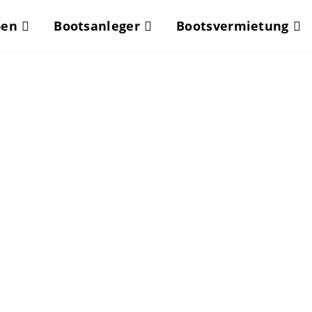
pen
Bootsanleger
Bootsvermietung
ootfahr
go Maggi