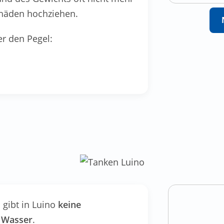
chäden hochziehen.
er den Pegel:
 gibt in Luino
keine
m Wasser
.