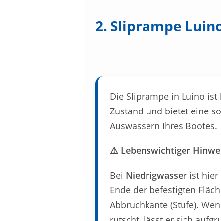
2. Sliprampe Luin
Die Sliprampe in Luino ist
Zustand und bietet eine so
Auswassern Ihres Bootes.
⚠️ Lebenswichtiger Hinwei
Bei
Niedrigwasser
ist hie
Ende der befestigten Fläc
Abbruchkante (Stufe). Wenn
rutscht, lässt er sich auf