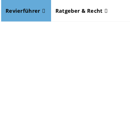
Revierführer
Ratgeber & Recht
en
ore