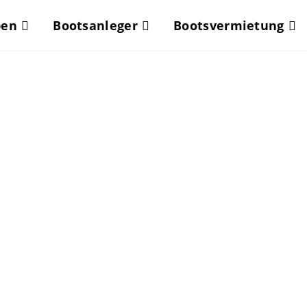
pen
Bootsanleger
Bootsvermietung
ootfahr
go Maggi