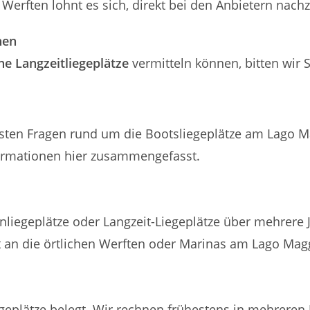
Werften lohnt es sich, direkt bei den Anbietern nach
hen
ne Langzeitliegeplätze
vermitteln können, bitten wir 
igsten Fragen rund um die Bootsliegeplätze am Lago 
formationen hier zusammengefasst.
 Zeiträume?
nliegeplätze oder Langzeit-Liegeplätze über mehrere Ja
t an die örtlichen Werften oder Marinas am Lago Mag
s oder nächstes Jahr?
egeplätze belegt. Wir rechnen frühestens in mehreren 